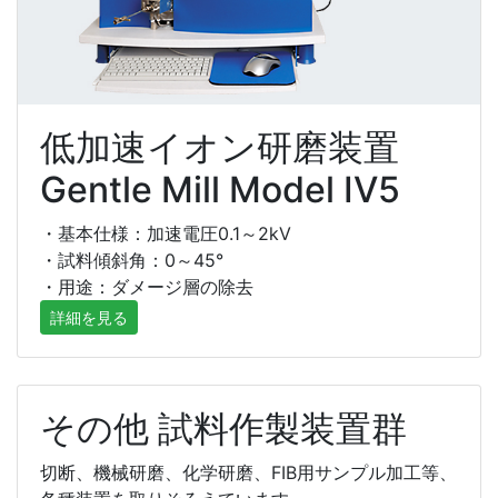
低加速イオン研磨装置
Gentle Mill Model IV5
・基本仕様：加速電圧0.1～2kV
・試料傾斜角：0～45°
・用途：ダメージ層の除去
詳細を見る
その他 試料作製装置群
切断、機械研磨、化学研磨、FIB用サンプル加工等、