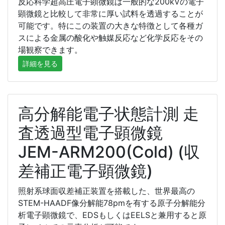
反応科学超高圧電子顕微鏡は一般的な200kVの電子
顕微鏡と比較して非常に厚い試料を透過することが
可能です。特にこの装置の大きな特徴として各種ガ
スによる金属の酸化や触媒反応など化学反応をその
場観察できます。
詳細を見る
高分解能電子状態計測 走
査透過型電子顕微鏡
JEM-ARM200(Cold) (収
差補正電子顕微鏡)
照射系球面収差補正装置を搭載した、世界最高の
STEM-HAADF像分解能78pmを有する原子分解能分
析電子顕微鏡で、EDSもしくはEELSと兼用すると原